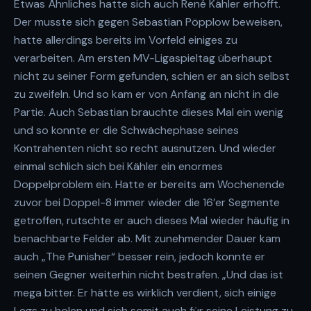
Etwas Ähnliches hatte sich auch René Kähler erhofft.
Der musste sich gegen Sebastian Pöpplow beweisen,
hatte allerdings bereits im Vorfeld einiges zu
verarbeiten. Am ersten MV-Ligaspieltag überhaupt
nicht zu seiner Form gefunden, schien er an sich selbst
zu zweifeln. Und so kam er von Anfang an nicht in die
Partie. Auch Sebastian brauchte dieses Mal ein wenig
und so konnte er die Schwächephase seines
Kontrahenten nicht so recht ausnutzen. Und wieder
einmal schlich sich bei Kähler ein enormes
Doppelproblem ein. Hatte er bereits am Wochenende
zuvor bei Doppel-8 immer wieder die 16’er Segmente
getroffen, rutschte er auch dieses Mal wieder häufig in
benachbarte Felder ab. Mit zunehmender Dauer kam
auch „The Punisher“ besser rein, jedoch konnte er
seinen Gegner weiterhin nicht bestrafen. „Und das ist
mega bitter. Er hätte es wirklich verdient, sich einige
Legs zu holen und sich somit auch für seine Leistung zu