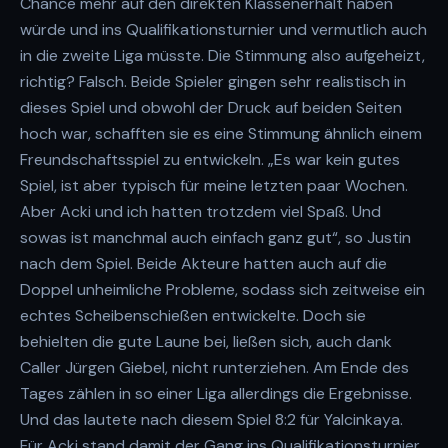
Chance mehr auf den direkten Klassenerhalt haben
würde und ins Qualifikationsturnier und vermutlich auch
in die zweite Liga müsste. Die Stimmung also aufgeheizt,
richtig? Falsch. Beide Spieler gingen sehr realistisch in
dieses Spiel und obwohl der Druck auf beiden Seiten
hoch war, schafften sie es eine Stimmung ähnlich einem
Freundschaftsspiel zu entwickeln. „Es war kein gutes
Spiel, ist aber typisch für meine letzten paar Wochen.
Aber Acki und ich hatten trotzdem viel Spaß. Und
sowas ist manchmal auch einfach ganz gut“, so Justin
nach dem Spiel. Beide Akteure hatten auch auf die
Doppel unheimliche Probleme, sodass sich zeitweise ein
echtes Scheibenschießen entwickelte. Doch sie
behielten die gute Laune bei, ließen sich, auch dank
Caller Jürgen Giebel, nicht runterziehen. Am Ende des
Tages zählen in so einer Liga allerdings die Ergebnisse.
Und das lautete nach diesem Spiel 8:2 für Yalcinkaya.
Für Acki stand damit der Gang ins Qualifikationsturnier