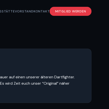
S
STÄTTE
VORSTAND
KONTAKT
MITGLIED WERDEN
uer auf einen unserer älteren Dartfighter.
s wird Zeit euch unser “Original” näher