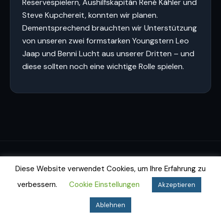
Reservespielern, Aushilfskapitän René Kähler und
Steve Kupchereit, konnten wir planen.
Dementsprechend brauchten wir Unterstützung
von unseren zwei formstarken Youngstern Leo
Jaap und Benni Lucht aus unserer Dritten – und
diese sollten noch eine wichtige Rolle spielen.
Impressum
Datenschutz
Cookie-Richtlinie
Diese Website verwendet Cookies, um Ihre Erfahrung zu
© 2026 Dartfighters Greifswald e.V.
verbessern.
Cookie Einstellungen
Akzeptieren
Ablehnen