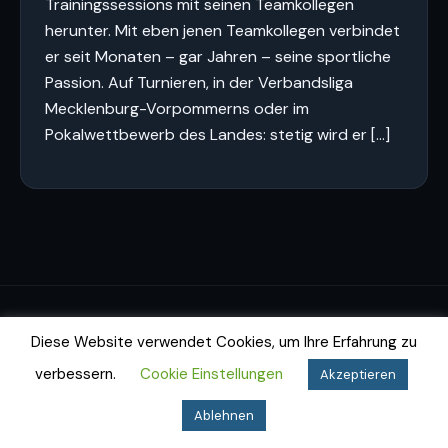
Trainingssessions mit seinen Teamkollegen
herunter. Mit eben jenen Teamkollegen verbindet
er seit Monaten – gar Jahren – seine sportliche
Passion. Auf Turnieren, in der Verbandsliga
Mecklenburg-Vorpommerns oder im
Pokalwettbewerb des Landes: stetig wird er […]
Impressum
Datenschutz
Cookie-Richtlinie
Diese Website verwendet Cookies, um Ihre Erfahrung zu
© 2026 Dartfighters Greifswald e.V.
verbessern.
Cookie Einstellungen
Akzeptieren
Ablehnen