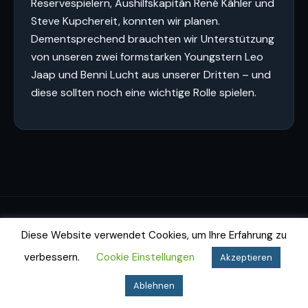
Reservespielern, Aushilfskapitän René Kähler und
Steve Kupchereit, konnten wir planen.
Dementsprechend brauchten wir Unterstützung
von unseren zwei formstarken Youngstern Leo
Jaap und Benni Lucht aus unserer Dritten – und
diese sollten noch eine wichtige Rolle spielen.
Impressum
Datenschutz
Cookie-Richtlinie
Diese Website verwendet Cookies, um Ihre Erfahrung zu
© 2026 Dartfighters Greifswald e.V.
verbessern.
Cookie Einstellungen
Akzeptieren
Ablehnen