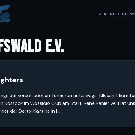
VEREIN
LIGEN
NEW
FSWALD E.V.
ighters
gs auf verschiedenen Turnieren unterwegs. Allesamt konnten
 in Rostock im Wossidlo Club am Start. René Kähler vertrat un
nier der Darts-Kantine in […]