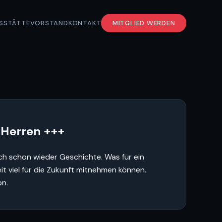
S
STÄTTE
VORSTAND
KONTAKT
MITGLIED WERDEN
 Herren +++
ch schon wieder Geschichte. Was für ein
it viel für die Zukunft mitnehmen können.
on.