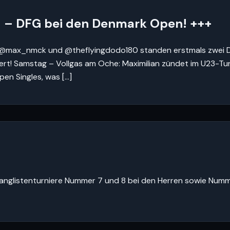
! – DFG bei den Denmark Open! +++
t @max_nmck und @theflyingdodo180 standen erstmals zwei 
efert! Samstag – Vollgas am Oche: Maximilian zündet im U23-Tur
pen Singles, was […]
 Ranglistenturniere Nummer 7 und 8 bei den Herren sowie Num