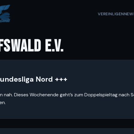
VEREIN
LIGEN
NEW
FSWALD E.V.
 Bundesliga Nord +++
reifen nah. Dieses Wochenende geht’s zum Doppelspieltag nach
en.