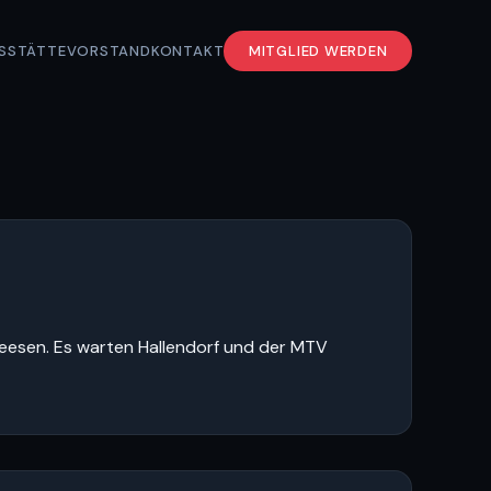
S
STÄTTE
VORSTAND
KONTAKT
MITGLIED WERDEN
 Seesen. Es warten Hallendorf und der MTV