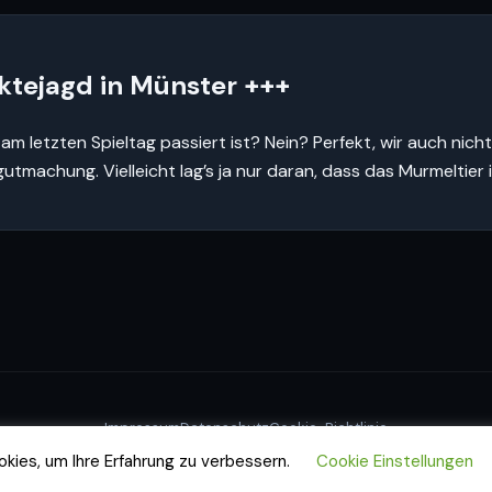
ktejagd in Münster +++
m letzten Spieltag passiert ist? Nein? Perfekt, wir auch nicht
chung. Vielleicht lag’s ja nur daran, dass das Murmeltier in
Impressum
Datenschutz
Cookie-Richtlinie
© 2026 Dartfighters Greifswald e.V.
ies, um Ihre Erfahrung zu verbessern.
Cookie Einstellungen