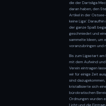
die der Dartsliga Me
daran haben, den Ste
Artikel in der Ostse
keine Liga‘. Daraufhi
der ganze Spaß began
geschmiedet und eine
sammelte Ideen, um e
voranzubringen und n
Bis zum Ligastart am 
mit dem Aufwind und 
Verein eintragen las
wir für einige Zeit a
sind dazugekommen, a
kristallisierte sich 
bürokratischen Bereic
Ordnungen wurden ers
Licht und die Eintragu