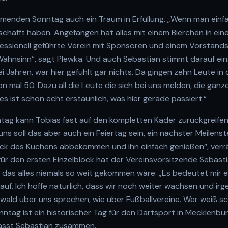
menden Sonntag auch ein Traum in Erfüllung. „Wenn man einf
eschafft haben. Angefangen hat alles mit einem Bierchen in eine
ofessionell geführte Verein mit Sponsoren und einem Vorstan
ahnsinn“, sagt Plewka. Und auch Sebastian stimmt darauf ein:
ei Jahren, war hier gefühlt gar nichts. Da gingen zehn Leute in
on mal 50. Dazu all die Leute die sich bei uns melden, die gan
, es ist schon echt erstaunlich, was hier gerade passiert.“
g kann Tobias fast auf den kompletten Kader zurückgreifen
 uns soll das aber auch ein Feiertag sein, ein nächster Meilens
Stück des Kuchens abbekommen und ihn einfach genießen“, verr
 für den ersten Einzelblock hat der Vereinsvorsitzende Sebast
das alles niemals so weit gekommen wäre. „Es bedeutet mir 
rauf. Ich hoffe natürlich, dass wir noch weiter wachsen und i
fswald über uns sprechen, wie über Fußballvereine. Wer weiß s
Sonntag ist ein historischer Tag für den Dartsport in Mecklen
 fasst Sebastian zusammen.