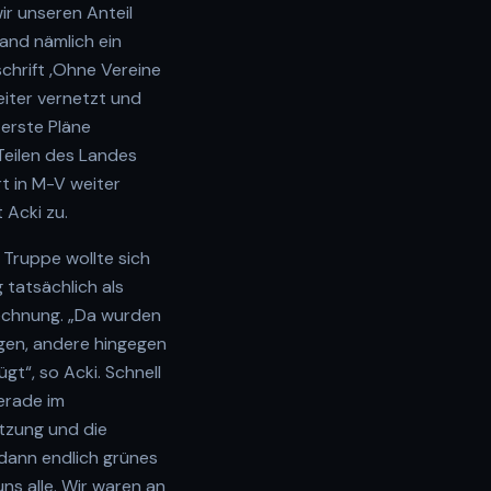
ir unseren Anteil
and nämlich ein
chrift ‚Ohne Vereine
eiter vernetzt und
erste Pläne
Teilen des Landes
t in M-V weiter
 Acki zu.
 Truppe wollte sich
tatsächlich als
Rechnung. „Da wurden
ngen, andere hingegen
t“, so Acki. Schnell
gerade im
atzung und die
 dann endlich grünes
uns alle. Wir waren an