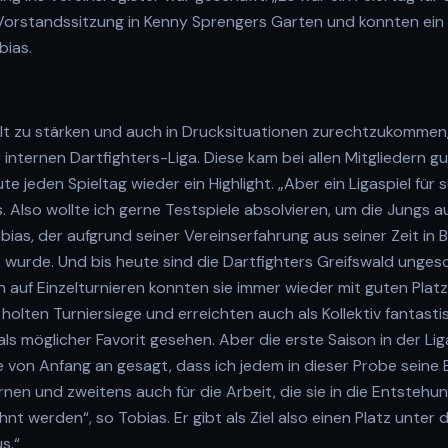
Vorstandssitzung in Kenny Sprengers Garten und konnten ei
bias.
 zu stärken und auch in Drucksituationen zurechtzukommen, 
 internen Dartfighters-Liga. Diese kam bei allen Mitgliedern g
te jeden Spieltag wieder ein Highlight. „Aber ein Ligaspiel für s
Also wollte ich gerne Testspiele absolvieren, um die Jungs au
bias, der aufgrund seiner Vereinserfahrung aus seiner Zeit in B
wurde. Und bis heute sind die Dartfighters Greifswald ungesc
 auf Einzelturnieren konnten sie immer wieder mit guten Platz
lten Turniersiege und erreichten auch als Kollektiv fantastis
als möglicher Favorit gesehen. Aber die erste Saison in der Liga
 von Anfang an gesagt, dass ich jedem in dieser Probe seine 
rnen und zweitens auch für die Arbeit, die sie in die Entstehu
nt werden“, so Tobias. Er gibt als Ziel also einen Platz unter 
s.“