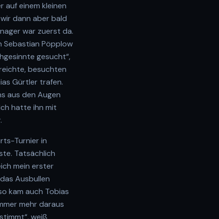
r auf einem kleinen
wir dann aber bald
anager war zuerst da.
ch Sebastian Pöpplow
chgesinnte gesucht“,
sreichte, besuchten
as Gürtler trafen.
uns aus den Augen
Ich hatte ihn mit
.
rts-Turnier in
ste. Tatsächlich
ich mein erster
 das Ausbullen
 so kam auch Tobias
Sommer mehr daraus
stimmt“, weiß