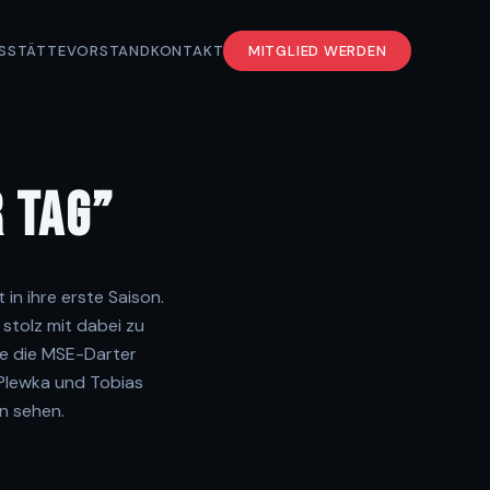
S
STÄTTE
VORSTAND
KONTAKT
MITGLIED WERDEN
R TAG”
n ihre erste Saison.
 stolz mit dabei zu
ie die MSE-Darter
Plewka und Tobias
en sehen.