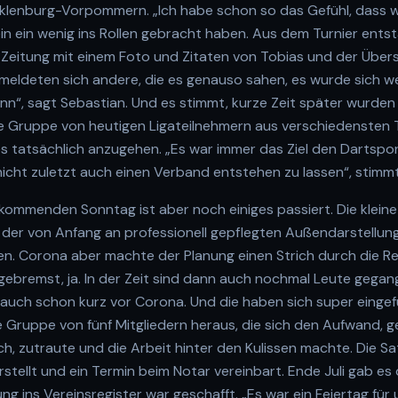
cklenburg-Vorpommern. „Ich habe schon so das Gefühl, dass w
in ein wenig ins Rollen gebracht haben. Aus dem Turnier entst
e-Zeitung mit einem Foto und Zitaten von Tobias und der Übers
n meldeten sich andere, die es genauso sahen, es wurde sich w
n“, sagt Sebastian. Und es stimmt, kurze Zeit später wurden 
 Gruppe von heutigen Ligateilnehmern aus verschiedensten 
s tatsächlich anzugehen. „Es war immer das Ziel den Dartspor
icht zuletzt auch einen Verband entstehen zu lassen“, stimmt
kommenden Sonntag ist aber noch einiges passiert. Die kleine
der von Anfang an professionell gepflegten Außendarstellung 
sen. Corona aber machte der Planung einen Strich durch die 
usgebremst, ja. In der Zeit sind dann auch nochmal Leute gega
uch schon kurz vor Corona. Und die haben sich super eingefüg
eine Gruppe von fünf Mitgliedern heraus, die sich den Aufwand, 
h, zutraute und die Arbeit hinter den Kulissen machte. Die S
tellt und ein Termin beim Notar vereinbart. Ende Juli gab es
ng ins Vereinsregister war geschafft. „Es war ein Feiertag für 