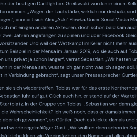
e der heutigen Dartfighters Greifswald wurden in einem Kelle
rnommen. „Wegen der Lautstärke, wirklich nur deshalb, sind 
egen“, erinnert sich Alex „Acki“ Plewka. Unser Social Media M
 noch mit einigen anderen Akteuren, doch schon bald kam au
or zwei Jahren angefangen zu spielen und über Facebook Glei
vorsitzender. Und weil der Wettkampf im Keller nicht mehr au
 zum Beispiel in der Mensa im Januar 2019, wo sie auch auf Tobi
n uns privat ja schon länger“, verrät Sebastian. „Wir hatten 
dann in der Mensa sah, wusste ich gar nicht was ich sagen soll. 
t in Verbindung gebracht“, sagt unser Pressesprecher Gürtler
en sie sich wiedertreffen. Tobias war für das erste Northernda
ebastian fuhr auf gut Glück auch hin, er stand auf der Warteli
Startplatz. In der Gruppe von Tobias. „Sebastian war dann gle
 die Wahrscheinlichkeit? Ich weiß noch, dass er damals immer
b aber ich gewonnen“, so Gürtler. Doch es klickte damals und
er und wurde regelmäßiger Gast. „Wir wollten dann schon im 
sätzliche Ideen wie Vereinsfarben, den Namen und alles abge