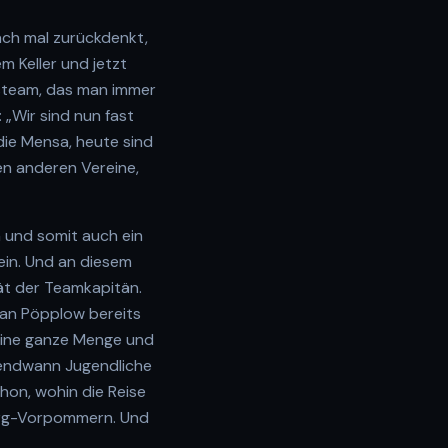
ach mal zurückdenkt,
m Keller und jetzt
dsteam, das man immer
 „Wir sind nun fast
 die Mensa, heute sind
zen anderen Vereine,
 und somit auch ein
tein. Und an diesem
ät der Teamkapitän.
ian Pöpplow bereits
eine ganze Menge und
rgendwann Jugendliche
chon, wohin die Reise
burg-Vorpommern. Und