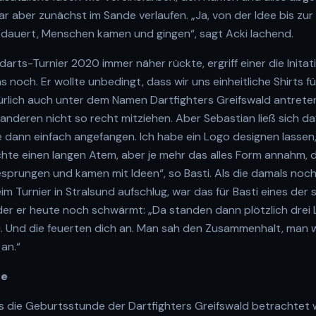
r aber zunächst im Sande verlaufen. „Ja, von der Idee bis zur
dauert, Menschen kamen und gingen“, sagt Acki lachend.
darts-Turnier 2020 immer näher rückte, ergriff einer die Initat
s noch. Er wollte unbedingt, dass wir uns einheitliche Shirts 
ürlich auch unter dem Namen Dartfighters Greifswald antreten
anderen nicht so recht mitziehen. Aber Sebastian ließ sich d
 dann einfach angefangen. Ich habe ein Logo designen lassen,
hte einen langen Atem, aber je mehr das alles Form annahm, 
sprungen und kamen mit Ideen“, so Basti. Als die damals noch
im Turnier in Stralsund aufschlug, war das für Basti eines der
der er heute noch schwärmt: „Da standen dann plötzlich drei L
u. Und die feuerten dich an. Man sah den Zusammenhalt, man w
 an.“
he
ls die Geburtsstunde der Dartfighters Greifswald betrachtet 