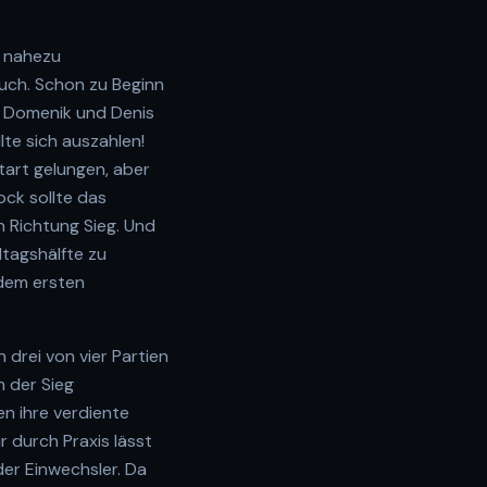
n nahezu
uch. Schon zu Beginn
n, Domenik und Denis
lte sich auszahlen!
Start gelungen, aber
ock sollte das
n Richtung Sieg. Und
ltagshälfte zu
 dem ersten
drei von vier Partien
 der Sieg
n ihre verdiente
r durch Praxis lässt
der Einwechsler. Da