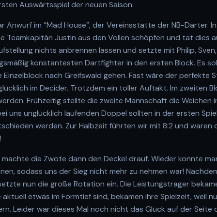
ersten Auswärtsspiel der neuen Saison.
ar Anwurf im “Mad House”, der Vereinsstätte der NB-Darter. I
 Teamkapitän Justin aus den Vollen schöpfen und tat dies a
Aufstellung nichts anbrennen lassen und setzte mit Philip, Sve
ngsmäßig konstantesten Dartfighter in den ersten Block. Es sol
ste Einzelblock nach Greifswald gehen. Fast wäre der perfekte 
glücklich im Decider. Trotzdem ein toller Auftakt. Im zweiten Bl
erden. Frühzeitig stellte die zweite Mannschaft die Weichen i
ei uns unglücklich laufenden Doppel sollten in der ersten Spie
chieden werden. Zur Halbzeit führten wir mit 8:2 und waren
!
ck machte die Zwote dann den Deckel drauf. Wieder konnte man 
nnen, sodass uns der Sieg nicht mehr zu nehmen war! Nachdem
etzte nun die große Rotation ein. Die Leistungsträger bekame
 aktuell etwas im Formtief sind, bekamen ihre Spielzeit, weil nu
n. Leider war dieses Mal noch nicht das Glück auf der Seite 