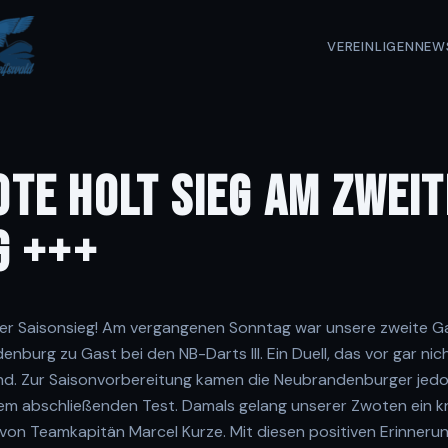
VEREIN
LIGEN
NEW
TE HOLT SIEG AM ZWEI
G +++
ster Saisonsieg! Am vergangenen Sonntag war unsere zweite Ga
burg zu Gast bei den NB-Darts III. Ein Duell, das vor gar nicht
nd. Zur Saisonvorbereitung kamen die Neubrandenburger jedoc
m abschließenden Test. Damals gelang unserer Zwoten ein kna
von Teamkapitän Marcel Kurze. Mit diesen positiven Erinnerun