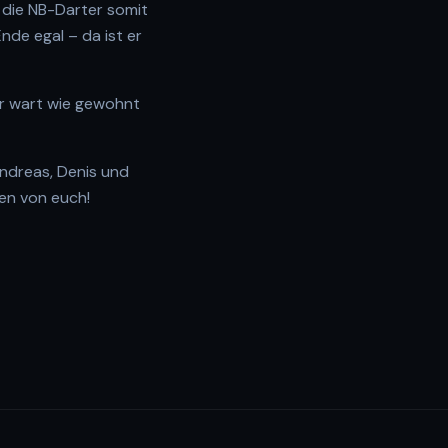
n die NB-Darter somit
nde egal – da ist er
hr wart wie gewohnt
Andreas, Denis und
en von euch!