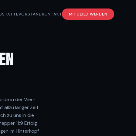
S
STÄTTE
VORSTAND
KONTAKT
MITGLIED WERDEN
TEN
rde in der Vier-
 allzu langer Zeit
h zu uns in die
pper 11:9 Erfolg
gen im Hinterkopf