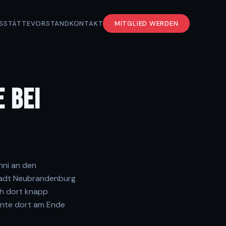
S
STÄTTE
VORSTAND
KONTAKT
MITGLIED WERDEN
 BEI
ni an den
Stadt Neubrandenburg
ch dort knapp
nnte dort am Ende