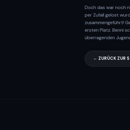
Doch das war noch nic
per Zufall gelost wu
zusammengeführt! Gem
ersten Platz. Benni s
überragenden Jugendl
← ZURÜCK ZUR S