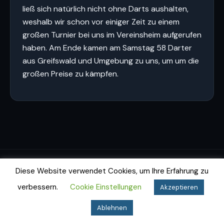
ließ sich natürlich nicht ohne Darts aushalten,
weshalb wir schon vor einiger Zeit zu einem
großen Turnier bei uns im Vereinsheim aufgerufen
haben. Am Ende kamen am Samstag 58 Darter
aus Greifswald und Umgebung zu uns, um um die
großen Preise zu kämpfen.
Diese Website verwendet Cookies, um Ihre Erfahrung zu
Impressum
Datenschutz
Cookie-Richtlinie
© 2026 Dartfighters Greifswald e.V.
verbessern.
Cookie Einstellungen
Akzeptieren
Ablehnen