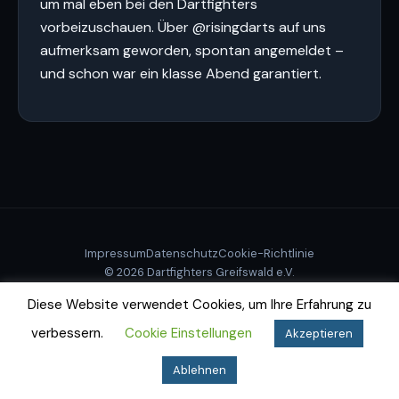
um mal eben bei den Dartfighters
vorbeizuschauen. Über @risingdarts auf uns
aufmerksam geworden, spontan angemeldet –
und schon war ein klasse Abend garantiert.
Impressum
Datenschutz
Cookie-Richtlinie
© 2026 Dartfighters Greifswald e.V.
Diese Website verwendet Cookies, um Ihre Erfahrung zu
verbessern.
Cookie Einstellungen
Akzeptieren
Ablehnen