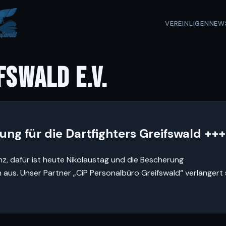
VEREIN
LIGEN
NEW
FSWALD E.V.
ng für die Dartfighters Greifswald +++
nz, dafür ist heute Nikolaustag und die Bescherung
 aus. Unser Partner „CiP Personalbüro Greifswald“ verlängert