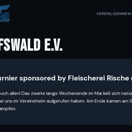
VEREIN
LIGEN
NEW
FSWALD E.V.
turnier sponsored by Fleischerei Risch
h allen! Das zweite lange Wochenende im Mai ließ sich natürl
 bei uns im Vereinsheim aufgerufen haben. Am Ende kamen am
kämpfen.