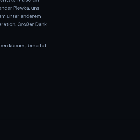
xander Plewka, uns
 kam unter anderem
peration. Großer Dank
hen können, bereitet