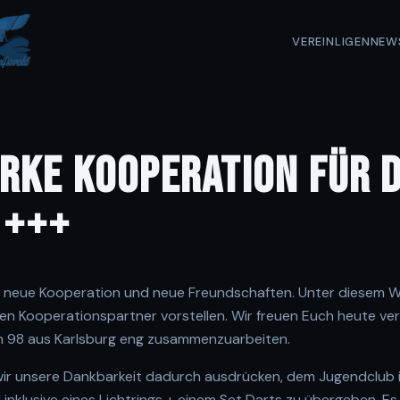
VEREIN
LIGEN
NEW
RKE KOOPERATION FÜR D
 +++
e, neue Kooperation und neue Freundschaften. Unter diesem
en Kooperationspartner vorstellen. Wir freuen Euch heute v
m 98 aus Karlsburg eng zusammenzuarbeiten.
ir unsere Dankbarkeit dadurch ausdrücken, dem Jugendclub i
inklusive eines Lichtrings + einem Set Darts zu übergeben. Es