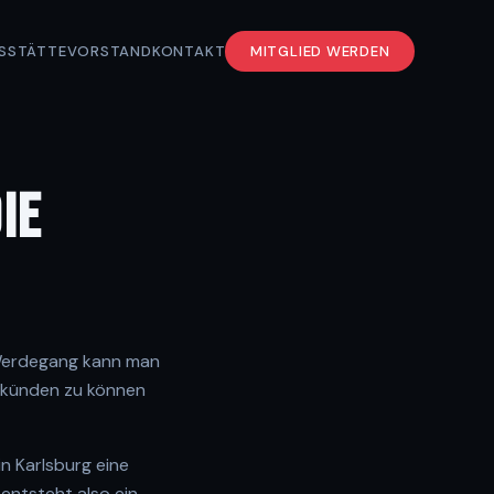
S
STÄTTE
VORSTAND
KONTAKT
MITGLIED WERDEN
IE
 Werdegang kann man
erkünden zu können
n Karlsburg eine
 entsteht also ein