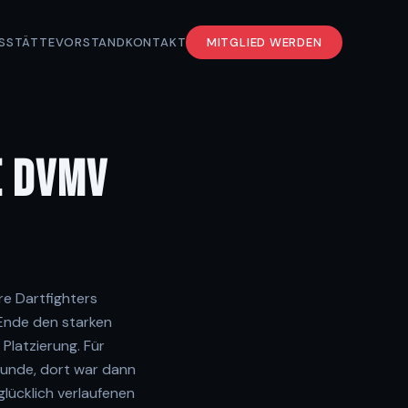
S
STÄTTE
VORSTAND
KONTAKT
MITGLIED WERDEN
E DVMV
e Dartfighters
 Ende den starken
Platzierung. Für
trunde, dort war dann
lücklich verlaufenen