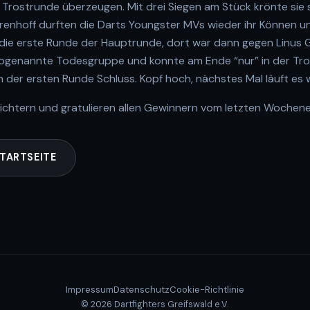
Trostrunde überzeugen. Mit drei Siegen am Stück krönte sie 
renhoff durften die Darts Youngster MVs wieder ihr Können unt
in die erste Runde der Hauptrunde, dort war dann gegen Linus 
sogenannte Todesgruppe und konnte am Ende “nur” in der Tro
 in der ersten Runde Schluss. Kopf hoch, nächstes Mal läuft es 
richtern und gratulieren allen Gewinnern vom letzten Wochen
TARTSEITE
Impressum
Datenschutz
Cookie-Richtlinie
© 2026 Dartfighters Greifswald e.V.