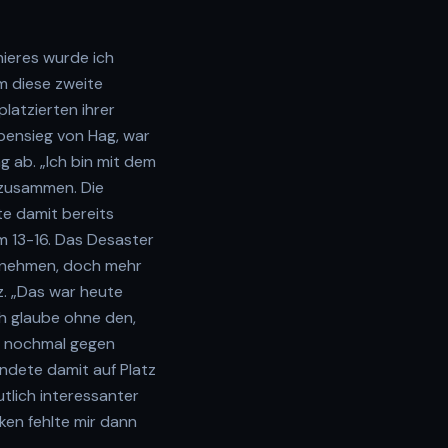
nieres wurde ich
m diese zweite
platzierten ihrer
pensieg von Hag, war
g ab. „Ich bin mit dem
g zusammen. Die
tte damit bereits
m 13-16. Das Desaster
abnehmen, doch mehr
tz. „Das war heute
ch glaube ohne den,
ch nochmal gegen
ndete damit auf Platz
utlich interessanter
ken fehlte mir dann