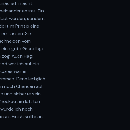
unächst in acht
neinander antrat. Ein
elost wurden, sondern
ort im Prinzip eine
ern lassen. Sie
Abschneiden vom
t eine gute Grundlage
 zog. Auch Hagi
end war ich auf die
Scores war er
ommen. Denn lediglich
ten noch Chancen auf
ch und sicherte sein
Checkout im letzten
h wurde ich noch
ses Finish sollte an