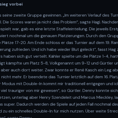
sieg vorbei
s seine zweite Gruppe gewinnen. „Im weiteren Verlauf des Tur
l. Die Scores waren ja nicht das Problem“, sagte Hagi. Nachde
elt war, gab es eine letzte Staffeleinteilung. Die jeweils Erst
 viert nochmal um die genauen Platzierungen. Durch den Grup
e Plätze 17-20. Am Ende schloss er das Turnier auf dem 19. Ran
ierung zufrieden. Und ich habe wieder Blut geleckt“, fasst Ha
s haben sich gut verteilt. Kähler spielte um die Plätze 1-4, ha
Voigt kämpfte um Platz 5-8, Volkgenannt um 9-12 und Gürtler u
n“ aber auch dort weiter. Zwar konnte er René Kasch ein Leg 
 nicht mehr. Er beendete das Turnier letztlich auf dem 16. Pla
r Modus mit Double-In kommt mir traditionell entgegen und i
viel trauriger von mir gewesen“, so Gürtler. Denny konnte si
tzen, unterlag aber Henry Szendeleit und Marcus Mieckley, la
us super. Dadurch werden die Spiele auf jeden Fall nochmal de
 zu ein schnelles Double-In für mich nutzen. Über weite Strec
on“, sagte Denny.