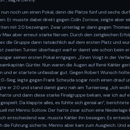
es nun noch um einen Pokal, denn die Plätze fünf und sechs du
n. Er musste dabei direkt gegen Colin Zornow, zeigte aber ei
iten mit 2:0 bezwingen. Zwar unterlag er dann gegen Thomas
 Max aber erneut starke Nerven. Durch den zeitgleichen Erfol
x die Gruppe dann tatsächlich auf dem ersten Platz und wu
rst zweiten Turnier überhaupt warf er damit wie schon beim e
sogar seinen ersten Pokal entgegen. „Einen Voigt in der Verf
Teamkapitän Gürtler. Nun waren die Augen auf René Kähler ger
n und er startete unfassbar gut. Gegen Robert Wunsch holte 
2:0-Sieg, legte gegen Frank Scheyda sogar noch einen drauf u
gte er 2:0 und stand damit ganz nah am Turniersieg. „Ich wollte
t hatte und dann diese starke Finalgruppe bekam, war ich auf 
spielt. Da klappte alles, es fühlte sich genial an“, berichtete
ell mit Menno Soltow. Der hatte zwar schon eine Niederlage k
och entscheidend war, musste Kähler ihn besiegen. Es entwick
sich die Führung sicherte. Menno aber kam zum Ausgleich. Und 