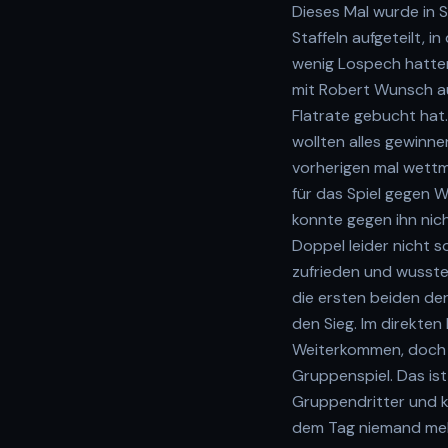
Dieses Mal wurde in 
Staffeln aufgeteilt, 
wenig Lospech hatten
mit Robert Wunsch auc
Flatrate gebucht hat
wollten alles gewinn
vorherigen mal wettm
für das Spiel gegen 
konnte gegen ihn nich
Doppel leider nicht s
zufrieden und wusste
die ersten beiden de
den Sieg. Im direkten
Weiterkommen, doch Fe
Gruppenspiel. Das is
Gruppendritter und k
dem Tag niemand me