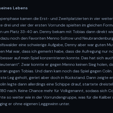
 seines Lebens
penphase kamen die Erst- und Zweitplatzierten in vier weiter
tze drei und vier der ersten Vorrunde spielten im gleichen Form
ten um Platz 33-40 an. Denny bekam mit Tobias dann direkt wi
, dazu noch den Favoriten Menno Soltow und Neubrandenburg
eifswalder eine schwierige Aufgabe, Denny aber war guten Mu
en Mal war, dass ich gemerkt habe, dass die Aufregung nur n
 besser auf mein Spiel konzentrieren konnte. Das hat sich auc
Lieutenant“. Zwar konnte er gegen Menno keinen Sieg holen, d
erän gegen Tobias. Und dann kam noch das Spiel gegen Colin. 
rste Leg geholt, geriet aber doch in Rückstand. Dann zeigte e
lin legte dann allerdings eine Schippe drauf, startete dreistel
 180 nach. Keine Chance mehr für Volkgenannt, sodass sich Co
e so weiter wie in der Vorrundengruppe, was für die Kaliber 
 ging er ohne eigenen Leggewinn unter.