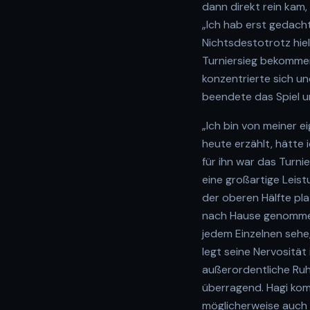
dann direkt rein kam
„Ich hab erst gedach
Nichtsdestotrotz hiel
Turniersieg bekommen
konzentrierte sich un
beendete das Spiel u
„Ich bin von meiner e
heute erzählt, hätte 
für ihn war das Turni
eine großartige Leist
der oberen Hälfte pla
nach Hause genommen.
jedem Einzelnen sehe,
legt seine Nervosität 
außerordentliche Ruh
überragend. Hagi komm
möglicherweise auch e