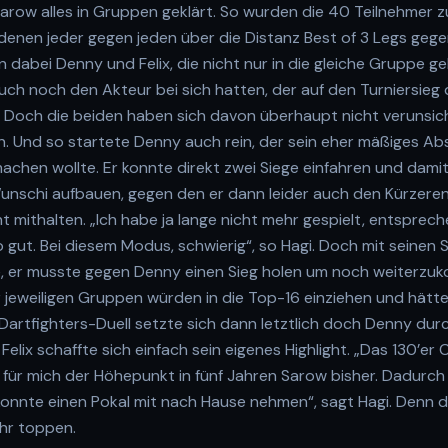
Sarow alles in Gruppen geklärt. So wurden die 40 Teilnehmer z
in denen jeder gegen jeden über die Distanz Best of 3 Legs gege
 dabei Denny und Felix, die nicht nur in die gleiche Gruppe g
h noch den Akteur bei sich hatten, der auf den Turniersieg d
. Doch die beiden haben sich davon überhaupt nicht verunsich
en. Und so startete Denny auch rein, der sein eher mäßiges 
achen wollte. Er konnte direkt zwei Siege einfahren und dami
Wunschi aufbauen, gegen den er dann leider auch den Kürzeren
t mithalten. „Ich habe ja lange nicht mehr gespielt, entsprech
o gut. Bei diesem Modus, schwierig“, so Hagi. Doch mit seinen 
, er musste gegen Denny einen Sieg holen um noch weiterzuk
r jeweiligen Gruppen würden in die Top-16 einziehen und hät
 Dartfighters-Duell setzte sich dann letztlich doch Denny dur
lix schaffte sich einfach sein eigenes Highlight. „Das 130’er 
t für mich der Höhepunkt in fünf Jahren Sarow bisher. Dadurc
onnte einen Pokal mit nach Hause nehmen“, sagt Hagi. Denn die
hr toppen.