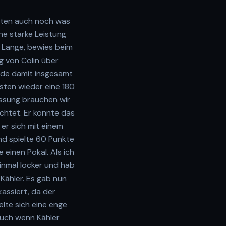
rften auch noch was
ne starke Leistung
 Lange, bewies beim
g von Colin über
rde damit insgesamt
rsten wieder eine 180
assung brauchen wir
ichtet. Er konnte das
er sich mit einem
nd spielte 60 Punkte
 einen Pokal. Als ich
einmal locker und hab
 Kähler. Es gab nun
assiert, da der
elte sich eine enge
auch wenn Kähler