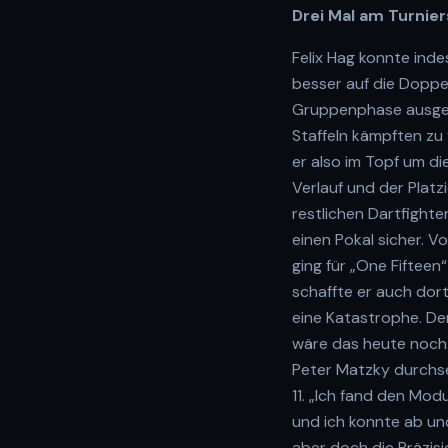
Drei Mal am Turnier
Felix Hag konnte inde
besser auf die Doppe
Gruppenphase ausgespi
Staffeln kämpften zu
er also im Topf um di
Verlauf und der Platz
restlichen Dartfighter
einen Pokal sicher. 
ging für „One Fiftee
schaffte er auch dort
eine Katastrophe. De
wäre das heute noch 
Peter Matzky durchse
11. „Ich fand den Mod
und ich konnte ab und
aber doch die Präzisi