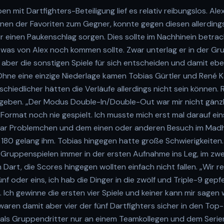
n mit Dartfighters-Beteiligung lief es relativ reibungslos. Ale
inen der Favoriten zum Gegner, konnte gegen diesen allerdings
r einen Paukenschlag sorgen. Dies sollte im Nachhinein betrac
, was von Alex noch kommen sollte. Zwar unterlag er in der 
aber die sonstigen Spiele für sich entscheiden und damit eben
Ohne eine einzige Niederlage kamen Tobias Gürtler und René K
chiedlicher hätten die Verläufe allerdings nicht sein können. 
egeben. „Der Modus Double-In/Double-Out war mir nicht gänzli
Format noch nie gespielt. Ich musste mich erst mal darauf eins
 paar Problemchen und dem einen oder anderen Besuch im Mad
180 gelang ihm. Tobias hingegen hatte große Schwierigkeiten.
 Gruppenspielen immer in der ersten Aufnahme ins Leg, im zw
Dart, die Scores hingegen wollten einfach nicht fallen. „Wir r
nf oder eins, ich hab die Dinger in die zwölf und Triple-9 gepfe
. Ich gewinne die ersten vier Spiele und keiner kann mir sagen 
aren damit aber vier der fünf Dartfighters sicher in den Top-16
s als Gruppendritter nur an einem Teamkollegen und dem Serie