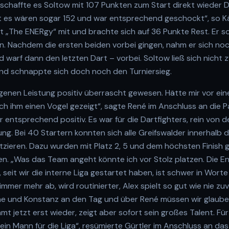
, schaffte es Soltow mit 107 Punkten zum Start direkt wieder 
t es wären sogar 152 und war entsprechend geschockt“, so Kä
t „The ENERgy“ mit und brachte sich auf 36 Punkte Rest. Er so
. Nachdem die ersten beiden vorbei gingen, nahm er sich noc
d warf dann den letzten Dart – vorbei. Soltow ließ sich nicht z
nd schnappte sich doch noch den Turniersieg.
igenen Leistung positiv überrascht gewesen. Hätte mir vor ein
ich ihm einen Vogel gezeigt“, sagte René im Anschluss an die Pa
er entsprechend positiv. Es war für die Dartfighters, rein von 
ung. Bei 40 Startern konnten sich alle Greifswalder innerhalb d
tzieren. Dazu wurden mit Platz 2, 5 und dem höchsten Finish gl
 „Was das Team angeht könnte ich vor Stolz platzen. Die Ent
 seit wir die interne Liga gestartet haben, ist schwer in Wort
immer mehr ab, wird routinierter, Alex spielt so gut wie nie zu
e und Konstanz an den Tag und über René müssen wir glaube 
t jetzt erst wieder, zeigt aber sofort sein großes Talent. Für
in Mann für die Liga“, resümierte Gürtler im Anschluss an das 