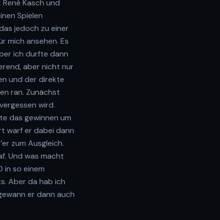
it René Kasch und
inen Spielen
das jedoch zu einer
ür mich ansehen. Es
ber ich durfte dann
erend, aber nicht nur
ten und der direkte
den ran. Zunächst
vergessen wird.
sste das gewinnen um
rt warf er dabei dann
0’er zum Ausgleich.
raf. Und was macht
0 in so einem
s. Aber da hab ich
 gewann er dann auch