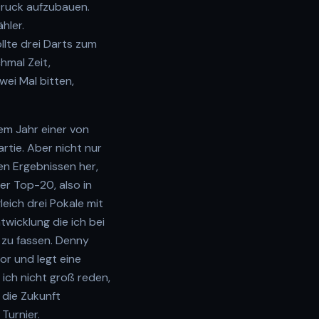
Druck aufzubauen.
hler.
llte drei Darts zum
hmal Zeit,
wei Mal bitten,
em Jahr einer von
rtie. Aber nicht nur
den Ergebnissen her,
er Top-20, also in
eich drei Pokale mit
wicklung die ich bei
e zu fassen. Denny
vor und legt eine
ich nicht groß reden,
 die Zukunft
Turnier.