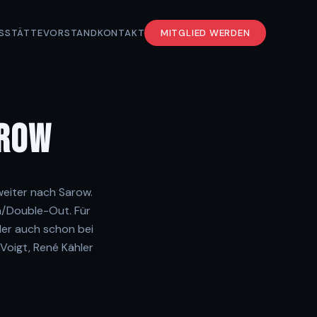
S
STÄTTE
VORSTAND
KONTAKT
MITGLIED WERDEN
OW
weiter nach Sarow.
n/Double-Out. Für
er auch schon bei
Voigt, René Kähler