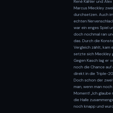
René Kähler und Alex
Marcus Mieckley zwei 
durchsetzen. Auch im
echten Nervenschlach
war ein enges Spiel 
doch nochmal ran und 
das. Durch die Konste
Vergleich zählt, kam
setzte sich Mieckley
Gegen Kasch lag er v
noch die Chance auf 
direkt in die Triple-
Doch schon der zweit
man, wenn man noch ei
Moment! „Ich glaube 
die Halle zusammenge
noch knapp und wurd