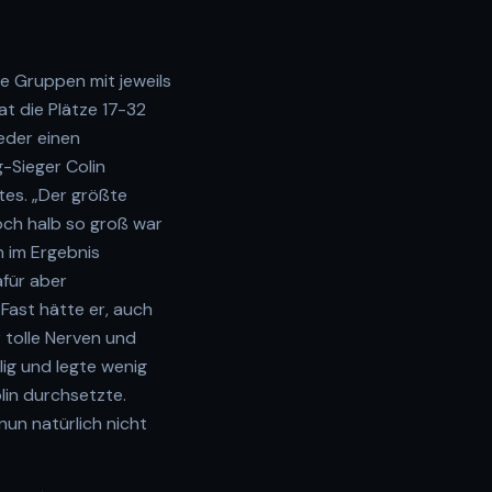
e Gruppen mit jeweils
at die Plätze 17-32
eder einen
-Sieger Colin
tes. „Der größte
och halb so groß war
h im Ergebnis
afür aber
Fast hätte er, auch
r tolle Nerven und
lig und legte wenig
lin durchsetzte.
nun natürlich nicht