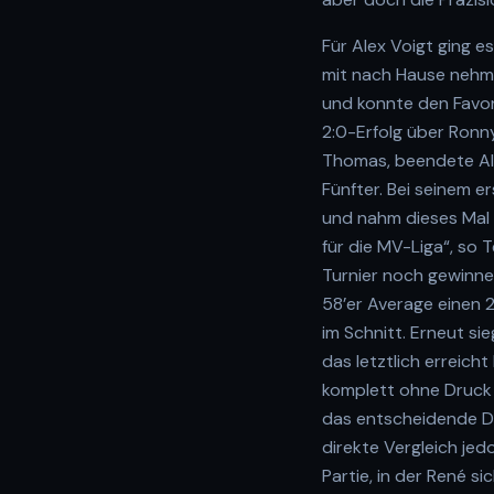
Für Alex Voigt ging 
mit nach Hause nehme
und konnte den Favor
2:0-Erfolg über Ronny
Thomas, beendete Ale
Fünfter. Bei seinem e
und nahm dieses Mal 
für die MV-Liga“, so 
Turnier noch gewinne
58’er Average einen 
im Schnitt. Erneut sie
das letztlich erreich
komplett ohne Druck ge
das entscheidende Du
direkte Vergleich jed
Partie, in der René 