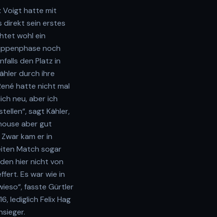
x Voigt hatte mit
 direkt sein erstes
htet wohl ein
Gruppenphase noch
falls den Platz in
ähler durch ihre
René hatte nicht mal
ch neu, aber ich
tellen“, sagt Kähler,
house aber gut
 Zwar kam er in
eiten Match sogar
eden hier nicht von
ffert. Es war wie in
wieso“, fasste Gürtler
, lediglich Felix Hag
nsieger.