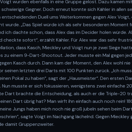
 Voigt wurden ebenfalls in eine Gruppe gelost. Dazu kamen m
schwierige Gegner. Doch erneut konnte sich Kähler in allen se
 entscheidenden Duell ums Weiterkommen gegen Alex Voigt, 
t wurde. „Das Spiel würde ich als sehr besonderen Moment f
und ich dachte schon, dass Alex das im Decider holen würde. A
checkte sofort“, erzählt Kähler. Für Alex war das sehr frustri
llation, dass Kasch, Mieckley und Voigt nun je zwei Siege hat
 es zu einem 9-Dart-Shootout. Jeder musste ein Mal gegen je
 gegen Kasch durch. Dann kam der Moment, den Alex wohl nie 
or seinen letzten drei Darts mit 100 Punkten zurück. „Ich mu
einen Pokal zu haben“, sagt der „Hausmeister“. Den ersten Da
20. Nun musste er sich fokussieren, wenigstens zwei einfache 2
e Dart brachte die Entscheidung, als auch er die Triple-20 t
nen Dart übrig hat? Man wirft ihn einfach auch noch rein! 18
meine Jungs haben mich noch nie groß jubeln sehen beim Dart
schrien“, sagte Voigt im Nachgang lächelnd. Gegen Mieckley
e damit Gruppenzweiter.