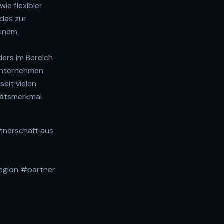
ie flexibler
 das zur
einem
ers im Bereich
 Unternehmen
eit vielen
tätsmerkmal
rtnerschaft aus
egion #partner