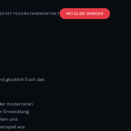
S
STÄTTE
VORSTAND
KONTAKT
MITGLIED WERDEN
d glücklich Euch das
 der modernsten
r Entwicklung,
rken und
enspiel aus