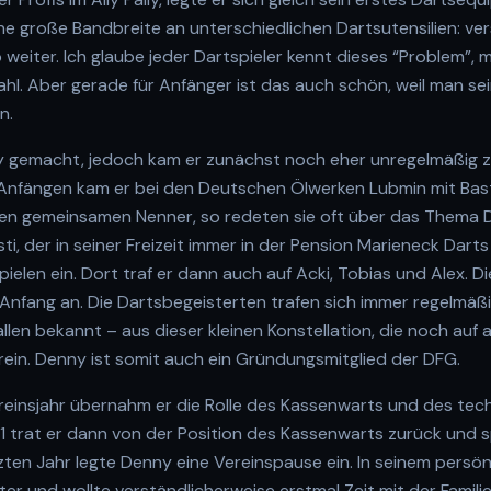
eine große Bandbreite an unterschiedlichen Dartsutensilien: ver
o weiter. Ich glaube jeder Dartspieler kennt dieses “Problem”, 
ahl. Aber gerade für Anfänger ist das auch schön, weil man se
n.
 gemacht, jedoch kam er zunächst noch eher unregelmäßig zu
nfängen kam er bei den Deutschen Ölwerken Lubmin mit Basti
nen gemeinsamen Nenner, so redeten sie oft über das Thema D
ti, der in seiner Freizeit immer in der Pension Marieneck Darts
ielen ein. Dort traf er dann auch auf Acki, Tobias und Alex. D
nfang an. Die Dartsbegeisterten trafen sich immer regelmäß
allen bekannt – aus dieser kleinen Konstellation, die noch auf 
ein. Denny ist somit auch ein Gründungsmitglied der DFG.
reinsjahr übernahm er die Rolle des Kassenwarts und des tec
 trat er dann von der Position des Kassenwarts zurück und sp
etzten Jahr legte Denny eine Vereinspause ein. In seinem persö
er und wollte verständlicherweise erstmal Zeit mit der Famili