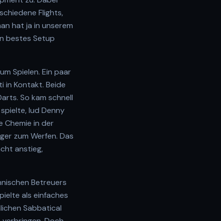
schiedene Flights,
man hat ja in unserem
in bestes Setup
m Spielen. Ein paar
 in Kontakt. Beide
arts. So kam schnell
 spielte, lud Denny
ie Chemie in der
iger zum Werfen. Das
acht anstieg,
hnischen Betreuers
ielte als einfaches
nlichen Sabbatical
e verbringen. Doch