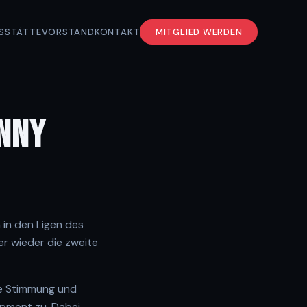
S
STÄTTE
VORSTAND
KONTAKT
MITGLIED WERDEN
ENNY
 in den Ligen des
er wieder die zweite
se Stimmung und
uipment zu. Dabei