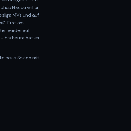
sches Niveau will er
desliga MVs und auf
paß. Erst am
er wieder auf.
 – bis heute hat es
die neue Saison mit