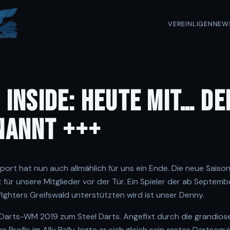
VEREIN
LIGEN
NEW
 INSIDE: HEUTE MIT… D
NANNT +++
rt hat nun auch allmählich für uns ein Ende. Die neue Saison
ür unsere Mitglieder vor der Tür. Ein Spieler der ab Septemb
ighters Greifswald unterstützten wird ist unser Denny.
Darts-WM 2019 zum Steel Darts. Angefixt durch die grandio
r Profis im Ally Pally, legte er sich gleich sein erstes Dartseq